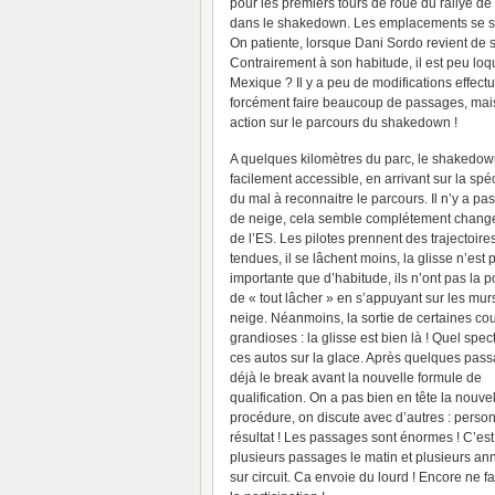
pour les premiers tours de roue du rallye de 
dans le shakedown. Les emplacements se sont
On patiente, lorsque Dani Sordo revient de s
Contrairement à son habitude, il est peu loqu
Mexique ? Il y a peu de modifications effect
forcément faire beaucoup de passages, mais di
action sur le parcours du shakedown !
A quelques kilomètres du parc, le shakedow
facilement accessible, en arrivant sur la spé
du mal à reconnaitre le parcours. Il n’y a pa
de neige, cela semble complétement changer
de l’ES. Les pilotes prennent des trajectoire
tendues, il se lâchent moins, la glisse n’est 
importante que d’habitude, ils n’ont pas la po
de « tout lâcher » en s’appuyant sur les mur
neige. Néanmoins, la sortie de certaines co
grandioses : la glisse est bien là ! Quel spe
ces autos sur la glace. Après quelques pass
déjà le break avant la nouvelle formule de
qualification. On a pas bien en tête la nouve
procédure, on discute avec d’autres : person
résultat ! Les passages sont énormes ! C’est
plusieurs passages le matin et plusieurs anné
sur circuit. Ca envoie du lourd ! Encore ne f