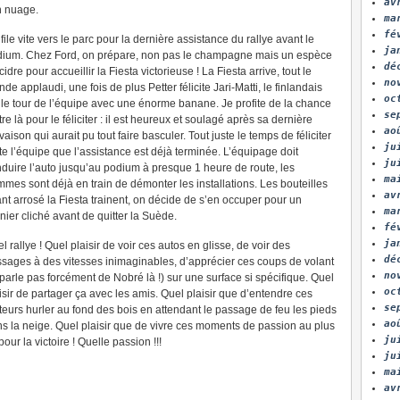
av
on nuage.
ma
fé
file vite vers le parc pour la dernière assistance du rallye avant le
ja
ium. Chez Ford, on prépare, non pas le champagne mais un espèce
dé
cidre pour accueillir la Fiesta victorieuse ! La Fiesta arrive, tout le
no
de applaudi, une fois de plus Petter félicite Jari-Matti, le finlandais
oc
t le tour de l’équipe avec une énorme banane. Je profite de la chance
se
tre là pour le féliciter : il est heureux et soulagé après sa dernière
ao
vaison qui aurait pu tout faire basculer. Tout juste le temps de féliciter
ju
te l’équipe que l’assistance est déjà terminée. L’équipage doit
ju
duire l’auto jusqu’au podium à presque 1 heure de route, les
ma
mes sont déjà en train de démonter les installations. Les bouteilles
av
nt arrosé la Fiesta trainent, on décide de s’en occuper pour un
ma
nier cliché avant de quitter la Suède.
fé
ja
l rallye ! Quel plaisir de voir ces autos en glisse, de voir des
dé
sages à des vitesses inimaginables, d’apprécier ces coups de volant
no
 parle pas forcément de Nobré là !) sur une surface si spécifique. Quel
oc
isir de partager ça avec les amis. Quel plaisir que d’entendre ces
se
eurs hurler au fond des bois en attendant le passage de feu les pieds
ao
s la neige. Quel plaisir que de vivre ces moments de passion au plus
ju
ur la victoire ! Quelle passion !!!
ju
ma
av