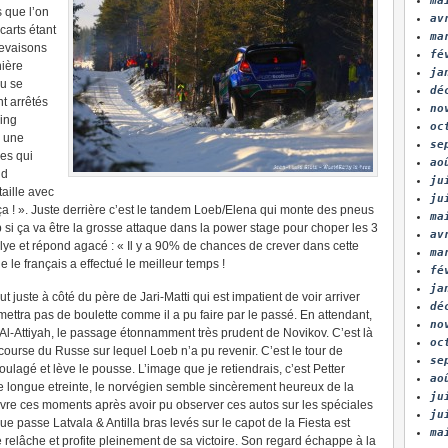
ma
s que l’on
av
carts étant
ma
revaisons
fé
nière
ja
lu se
dé
t arrêtés
no
ning
oc
, une
se
ges qui
ao
nd
ju
aille avec
ju
 ça ! ». Juste derrière c’est le tandem Loeb/Elena qui monte des pneus
ma
i ça va être la grosse attaque dans la power stage pour choper les 3
av
allye et répond agacé : « Il y a 90% de chances de crever dans cette
ma
ue le français a effectué le meilleur temps !
fé
ja
 juste à côté du père de Jari-Matti qui est impatient de voir arriver
dé
mettra pas de boulette comme il a pu faire par le passé. En attendant,
no
 Al-Attiyah, le passage étonnamment très prudent de Novikov. C’est là
oc
ourse du Russe sur lequel Loeb n’a pu revenir. C’est le tour de
se
soulagé et lève le pousse. L’image que je retiendrais, c’est Petter
ao
e longue etreinte, le norvégien semble sincèrement heureux de la
ju
 vivre ces moments après avoir pu observer ces autos sur les spéciales
ju
e passe Latvala & Antilla bras levés sur le capot de la Fiesta est
ma
se relâche et profite pleinement de sa victoire. Son regard échappe à la