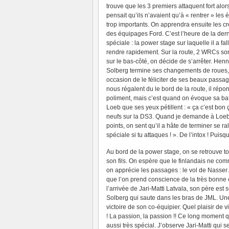
trouve que les 3 premiers attaquent fort alor
pensait qu’ils n’avaient qu’à « rentrer » les é
trop importants. On apprendra ensuite les c
des équipages Ford. C’est l’heure de la der
spéciale : la power stage sur laquelle il a fal
rendre rapidement. Sur la route, 2 WRCs son
sur le bas-côté, on décide de s’arrêter. Hen
Solberg termine ses changements de roues
occasion de le féliciter de ses beaux passa
nous régalent du le bord de la route, il répo
poliment, mais c’est quand on évoque sa bat
Loeb que ses yeux pétillent : « ça c’est bon
neufs sur la DS3. Quand je demande à Loeb s
points, on sent qu’il a hâte de terminer se r
spéciale si tu attaques ! ». De l’intox ! Puisq
Au bord de la power stage, on se retrouve tout
son fils. On espère que le finlandais ne com
on apprécie les passages : le vol de Nasser
que l’on prend conscience de la très bonne c
l’arrivée de Jari-Matti Latvala, son père est 
Solberg qui saute dans les bras de JML. Un
victoire de son co-équipier. Quel plaisir de
! La passion, la passion !! Ce long moment qu
aussi très spécial. J’observe Jari-Matti qui 