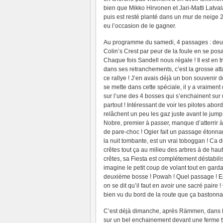
bien que Mikko Hirvonen et Jari-Matti Latval
puis est resté planté dans un mur de neige 2
eu l’occasion de le gagner.
Au programme du samedi, 4 passages : deux
Colin’s Crest par peur de la foule en se pos
Chaque fois Sandell nous régale ! Il est en 
dans ses retranchements, c’est la grosse att
ce rallye ! J’en avais déjà un bon souvenir de
se mette dans cette spéciale, il y a vraimen
sur l’une des 4 bosses qui s’enchainent sur
partout ! Intéressant de voir les pilotes abo
relâchent un peu les gaz juste avant le jump
Nobre, premier à passer, manque d’atterrir à 
de pare-choc ! Ogier fait un passage éton
la nuit tombante, est un vrai toboggan ! Ca d
crêtes tout ça au milieu des arbres à de hau
crêtes, sa Fiesta est complétement déstabilis
imagine le petit coup de volant tout en garda
deuxième bosse ! Powah ! Quel passage ! En 
on se dit qu’il faut en avoir une sacré paire
bien vu du bord de la route que ça bastonnait
C’est déjà dimanche, après Rämmen, dans L
sur un bel enchainement devant une ferme t