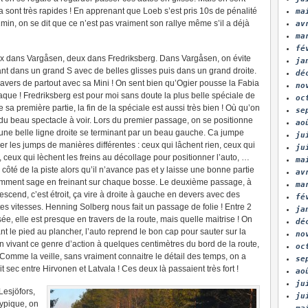
a sont très rapides ! En apprenant que Loeb s’est pris 10s de pénalité
ma
min, on se dit que ce n’est pas vraiment son rallye même s’il a déjà
av
ma
fé
 dans Vargåsen, deux dans Fredriksberg. Dans Vargåsen, on évite
ja
ant dans un grand S avec de belles glisses puis dans un grand droite.
dé
travers de partout avec sa Mini ! On sent bien qu’Ogier pousse la Fabia
no
aque ! Fredriksberg est pour moi sans doute la plus belle spéciale de
oc
 sa première partie, la fin de la spéciale est aussi très bien ! Où qu’on
se
t du beau spectacle à voir. Lors du premier passage, on se positionne
ao
 une belle ligne droite se terminant par un beau gauche. Ca jumpe
ju
rder les jumps de manières différentes : ceux qui lâchent rien, ceux qui
ju
, ceux qui lèchent les freins au décollage pour positionner l’auto, …
ma
côté de la piste alors qu’il n’avance pas et y laisse une bonne partie
av
namment sage en freinant sur chaque bosse. Le deuxième passage, à
ma
escend, c’est étroit, ça vire à droite à gauche en devers avec des
fé
tes vitesses. Henning Solberg nous fait un passage de folie ! Entre 2
ja
ée, elle est presque en travers de la route, mais quelle maitrise ! On
dé
nt le pied au plancher, l’auto reprend le bon cap pour sauter sur la
no
vivant ce genre d’action à quelques centimètres du bord de la route,
oc
 ! Comme la veille, sans vraiment connaitre le détail des temps, on a
se
 sec entre Hirvonen et Latvala ! Ces deux là passaient très fort !
ao
ju
esjöfors,
ju
ypique, on