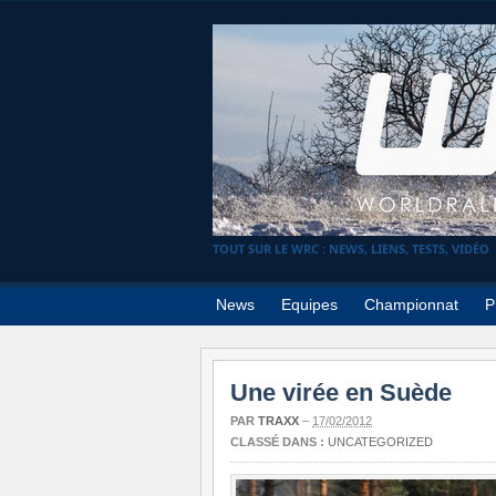
TOUT SUR LE WRC : NEWS, LIENS, TESTS, VIDÉO
News
Equipes
Championnat
P
Une virée en Suède
PAR
TRAXX
–
17/02/2012
CLASSÉ DANS :
UNCATEGORIZED