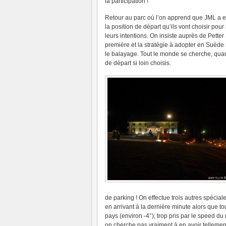
la participation !
Retour au parc où l’on apprend que JML a effe
la position de départ qu’ils vont choisir pou
leurs intentions. On insiste auprès de Pett
première et la stratégie à adopter en Suède n’
le balayage. Tout le monde se cherche, quand
de départ si loin choisis.
de parking ! On effectue trois autres spécial
en arrivant à la dernière minute alors que to
pays (environ -4°); trop pris par le speed du r
on cherche pas vraiment à en avoir tellemen