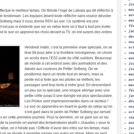
ju
ma
ctué le meilleur temps. On félicite l’ingé de Latvala qui dit réfléchir à
av
r le lendemain. Les équipes disent toute réfléchir sans vouloir dévoiler
ma
er Solberg mais il nous donne RDV au soir. Ce système est une
fé
est pas si évidente que sur un rallye terre où il faut à tout prix éviter
ja
 le soir on apprend les choix devant la TV, on est surpris des ordres
dé
no
Vendredi matin, c’est la première vraie spéciale, on se
oc
lève tôt pour aller à la frontière norvégienne, on choisi
se
un accès dans l’ES2 juste du côté suédois. Beaucoup
ao
de monde à cet endroit avec des animations et des
ju
stands aux couleurs de Petter Solberg. On se
ju
positionne dans un droite tout en devers, mais la
ma
pente est si forte que les pilotes se méfient, les
av
passages sont trop lents à notre gout. En descendant
ma
un peu sur la spéciale, une longue allonge avec une
fé
petite crête jusqu’à une épingle est plus spectaculaire.
ja
Les Proton sont impressionnantes dans ce secteur !
dé
Le soir on apprendra en lisant le guide du rallye qu’on
no
s’est garé dans le jardin de Petter Solberg qui servait
oc
es en cette première journée. Pour la dernière, on se gare sur un lac
se
ute la journée on parlait des températures plutôt « chaudes » pour le
ao
allye, on n’hésite pas ! Difficile d’avoir des infos sur les temps, mais
ju
t on se régale à regarder passer ces autos en glisse. Mais on sent
ju