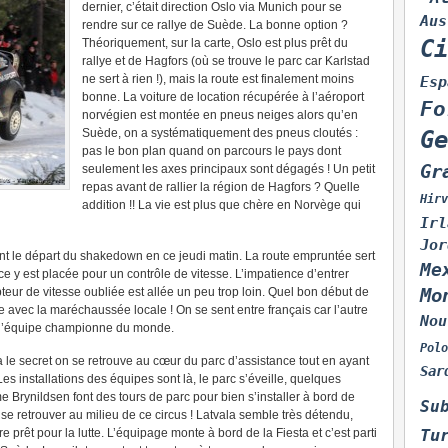
dernier, c’était direction Oslo via Munich pour se
Aus
rendre sur ce rallye de Suède. La bonne option ?
Ci
Théoriquement, sur la carte, Oslo est plus prêt du
rallye et de Hagfors (où se trouve le parc car Karlstad
ne sert à rien !), mais la route est finalement moins
Esp
bonne. La voiture de location récupérée à l’aéroport
Fo
norvégien est montée en pneus neiges alors qu’en
Suède, on a systématiquement des pneus cloutés :
Ge
pas le bon plan quand on parcours le pays dont
Gr
seulement les axes principaux sont dégagés ! Un petit
repas avant de rallier la région de Hagfors ? Quelle
Hirv
addition !! La vie est plus que chère en Norvège qui
Irl
Jor
vant le départ du shakedown en ce jeudi matin. La route empruntée sert
Me
lice y est placée pour un contrôle de vitesse. L’impatience d’entrer
Mo
pteur de vitesse oubliée est allée un peu trop loin. Quel bon début de
 avec la maréchaussée locale ! On se sent entre français car l’autre
Nou
e l’équipe championne du monde.
Polo
 le secret on se retrouve au cœur du parc d’assistance tout en ayant
Sar
Les installations des équipes sont là, le parc s’éveille, quelques
 Brynildsen font des tours de parc pour bien s’installer à bord de
Su
 se retrouver au milieu de ce circus ! Latvala semble très détendu,
Tu
e prêt pour la lutte. L’équipage monte à bord de la Fiesta et c’est parti