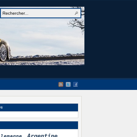
es
Argentine
llemagne