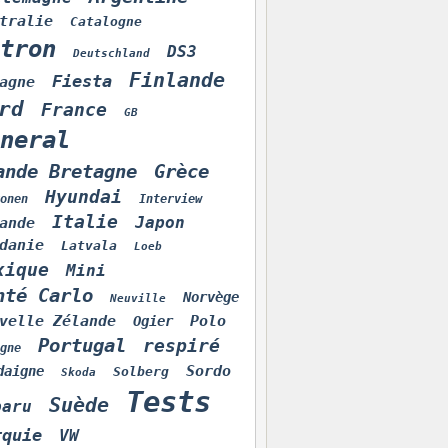
tralie
Catalogne
tron
DS3
Deutschland
Finlande
Fiesta
agne
rd
France
GB
neral
ande Bretagne
Grèce
Hyundai
onen
Interview
Italie
Japon
ande
danie
Latvala
Loeb
xique
Mini
nté Carlo
Norvège
Neuville
velle Zélande
Polo
Ogier
Portugal
respiré
gne
Sordo
daigne
Solberg
Skoda
Tests
Suède
baru
rquie
VW