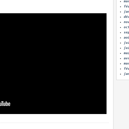
ma
fé
ja
dé
no
oc
se
ao
ju
ju
ma
av
ma
fé
ja