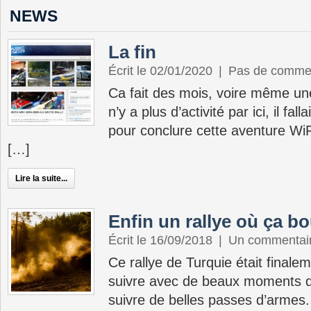
d’armes. Quand Sébastien Ogier
NEWS
attaque dur dans […]
La fin
Écrit le 02/01/2020
|
Pas de comme
Ca fait des mois, voire même un
n’y a plus d’activité par ici, il fall
pour conclure cette aventure Wi
[…]
Lire la suite...
Enfin un rallye où ça bo
Écrit le 16/09/2018
|
Un commentai
Ce rallye de Turquie était final
suivre avec de beaux moments d
suivre de belles passes d’armes