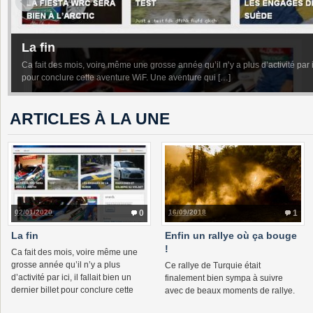
Enfin un rallye où ça bouge !
Ce rallye de Turquie était finalement bien sympa à suivre avec de beaux mom
belles passes d’armes. Quand Sébastien Ogier attaque dur dans […]
ARTICLES À LA UNE
02/01/2020
0
16/09/2018
1
La fin
Enfin un rallye où ça bouge
!
Ca fait des mois, voire même une
grosse année qu’il n’y a plus
Ce rallye de Turquie était
d’activité par ici, il fallait bien un
finalement bien sympa à suivre
dernier billet pour conclure cette
avec de beaux moments de rallye.
aventure WiF. Une aventure qui […]
On a pu suivre de belles passes